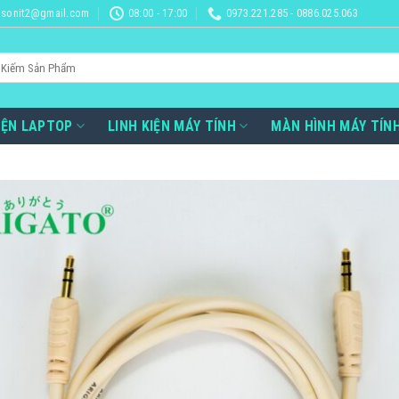
sonit2@gmail.com
08:00 - 17:00
0973.221.285 - 0886.025.063
IỆN LAPTOP
LINH KIỆN MÁY TÍNH
MÀN HÌNH MÁY TÍN