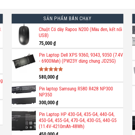
SẢN PHẨM BÁN CHẠY
.
Chuột Có dây Rapoo N200 (Màu đen, kết nối
USB)
75,000
₫
Pin Laptop Dell XPS 9360, 9343, 9350 (7.4V
- 6900Mah) (PW23Y dùng chung JD25G)
Được xếp
580,000
₫
ng
hạng
5.00
5 sao
Pin laptop Samsung R580 R428 NP300
NP350
300,000
₫
Pin Laptop HP 430-G4, 435-G4, 440-G4,
450-G4, 455-G4, 470-G4, 430-G5, 440-G5
(11.4V-4210mAh-48Wh)
450,000
₫