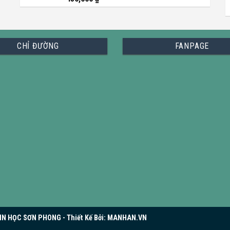
CHỈ ĐƯỜNG
FANPAGE
N HỌC SƠN PHONG - Thiết Kế Bởi:
MANHAN.VN