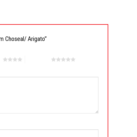
8m Choseal/ Arigato”
ao
5 trên 5 sao