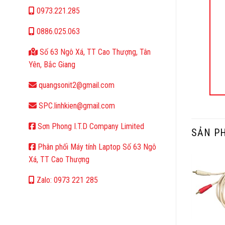
0973.221.285
0886.025.063
Số 63 Ngô Xá, TT Cao Thượng, Tân
Yên, Bắc Giang
quangsonit2@gmail.com
SPC.linhkien@gmail.com
Sơn Phong I.T.D Company Limited
SẢN P
Phân phối Máy tính Laptop Số 63 Ngô
Xá, TT Cao Thượng
Zalo: 0973 221 285