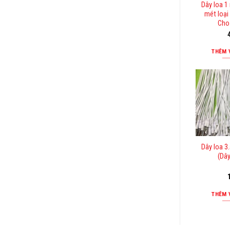
Dây loa 1 
mét loại
Cho
THÊM 
Dây loa 3
(Dâ
THÊM 