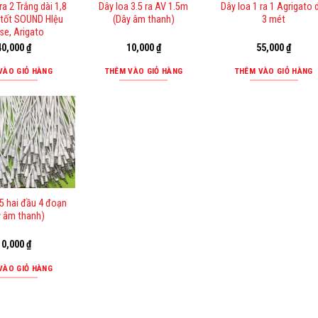
ra 2 Trắng dài 1,8
Dây loa 3.5 ra AV 1.5m
Dây loa 1 ra 1 Agrigato 
 tốt SOUND HIệu
(Dây âm thanh)
3 mét
se, Arigato
40,000
₫
10,000
₫
55,000
₫
VÀO GIỎ HÀNG
THÊM VÀO GIỎ HÀNG
THÊM VÀO GIỎ HÀNG
.5 hai đầu 4 đoạn
y âm thanh)
10,000
₫
VÀO GIỎ HÀNG