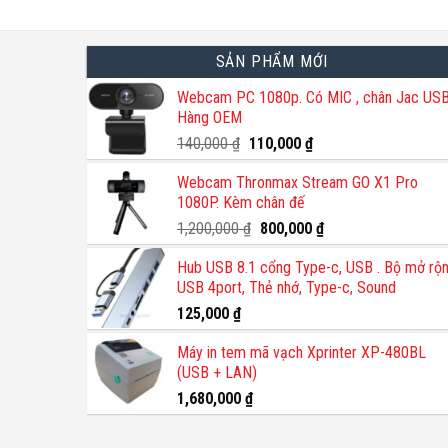
SẢN PHẨM MỚI
Webcam PC 1080p. Có MIC , chân Jac USB
Hàng OEM
Giá
Giá
140,000
₫
110,000
₫
gốc
hiện
Webcam Thronmax Stream GO X1 Pro
là:
tại
1080P. Kèm chân đế
140,000 ₫.
là:
110,000 ₫.
Giá
Giá
1,200,000
₫
800,000
₫
gốc
hiện
Hub USB 8.1 cổng Type-c, USB . Bộ mở rộ
là:
tại
USB 4port, Thẻ nhớ, Type-c, Sound
1,200,000 ₫.
là:
800,000 ₫.
125,000
₫
Máy in tem mã vạch Xprinter XP-480BL
(USB + LAN)
1,680,000
₫