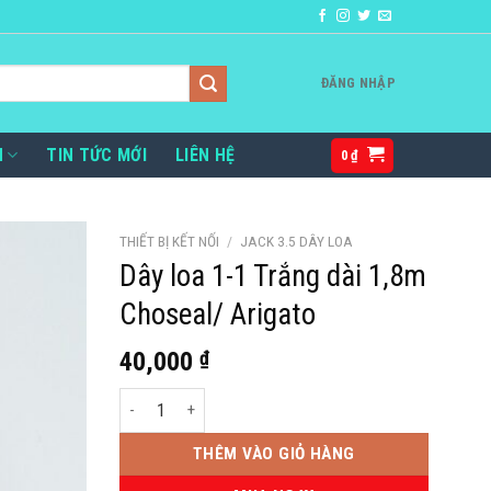
ĐĂNG NHẬP
H
TIN TỨC MỚI
LIÊN HỆ
0
₫
THIẾT BỊ KẾT NỐI
/
JACK 3.5 DÂY LOA
Dây loa 1-1 Trắng dài 1,8m
Choseal/ Arigato
40,000
₫
Dây loa 1-1 Trắng dài 1,8m Choseal/ Arigato số lượng
THÊM VÀO GIỎ HÀNG