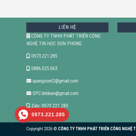
LIÊN HỆ
CÔNG TY TNHH PHÁT TRIỂN CÔNG
NGHỆ TIN HỌC SƠN PHONG
0973.221.285
0886.025.063
quangsonit2@gmail.com
SPC.linhkien@gmail.com
Zalo: 0973 221 285
0973.221.285
Copyright 2026 ©
CÔNG TY TNHH PHÁT TRIỂN CÔNG NGHỆ TI