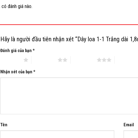
 có đánh giá nào.
Hãy là người đầu tiên nhận xét “Dây loa 1-1 Trắng dài 1,
Đánh giá của bạn
*
 trên 5 sao
2 trên 5 sao
3 trên 5 sao
4 trên 5 s
Nhận xét của bạn
*
Tên
Email