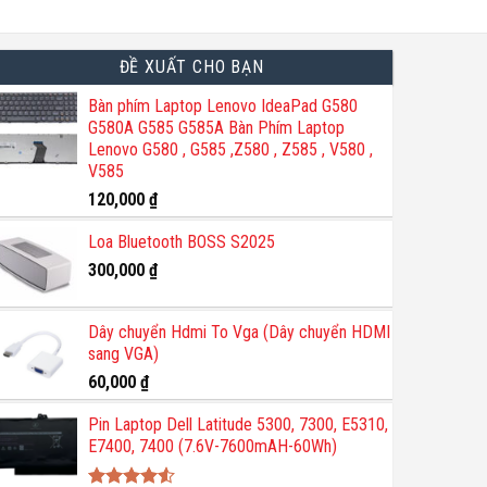
ĐỀ XUẤT CHO BẠN
Bàn phím Laptop Lenovo IdeaPad G580
G580A G585 G585A Bàn Phím Laptop
Lenovo G580 , G585 ,Z580 , Z585 , V580 ,
V585
120,000
₫
Loa Bluetooth BOSS S2025
300,000
₫
Dây chuyển Hdmi To Vga (Dây chuyển HDMI
sang VGA)
60,000
₫
Pin Laptop Dell Latitude 5300, 7300, E5310,
E7400, 7400 (7.6V-7600mAH-60Wh)