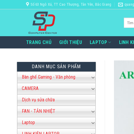
Bỏ
Số 63 Ngô Xá, TT Cao Thượng, Tân Yên, Bắc Giang
quang
qua
nội
Tìm
dung
kiếm:
TRANG CHỦ
GIỚI THIỆU
LAPTOP
LINH K
DANH MỤC SẢN PHẨM
Bàn ghế Gaming - Văn phòng
CAMERA
Dịch vụ sửa chữa
FAN - TẢN NHIỆT
Laptop
LINH KIỆN LAPTOP