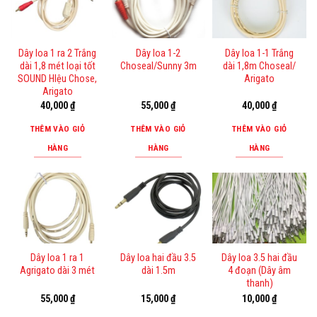
Dây loa 1 ra 2 Trắng
Dây loa 1-2
Dây loa 1-1 Trắng
dài 1,8 mét loại tốt
Choseal/Sunny 3m
dài 1,8m Choseal/
SOUND HIệu Chose,
Arigato
Arigato
40,000
₫
55,000
₫
40,000
₫
THÊM VÀO GIỎ
THÊM VÀO GIỎ
THÊM VÀO GIỎ
HÀNG
HÀNG
HÀNG
Dây loa 1 ra 1
Dây loa hai đầu 3.5
Dây loa 3.5 hai đầu
Agrigato dài 3 mét
dài 1.5m
4 đoạn (Dây âm
thanh)
55,000
₫
15,000
₫
10,000
₫