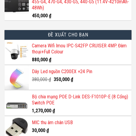
455-G4, 470-G4, 430-G5, 440-G5 (11.4V-4210mAh-
48Wh)
450,000
₫
ĐỀ XUẤT CHO BẠN
Camera Wifi Imou IPC-S42FP CRUISER 4MP. Đàm
thoại+Full Colour
880,000
₫
Dây Led nguồn C200EX +24 Pin
Giá
Giá
380,000
₫
350,000
₫
gốc
hiện
là:
tại
Bộ chia mạng POE D-Link DES-F1010P-E (8 Cổng)
380,000 ₫.
là:
Switch POE
350,000 ₫.
1,270,000
₫
MIC thu âm chân USB
30,000
₫