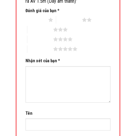
ra AV 1.5m (Dây âm thanh)”
Đánh giá của bạn
*
1 trên 5 sao
2 trên 5 sao
3 trên 5 sao
4 trên 5 sao
5 trên 5 sao
Nhận xét của bạn
*
Tên