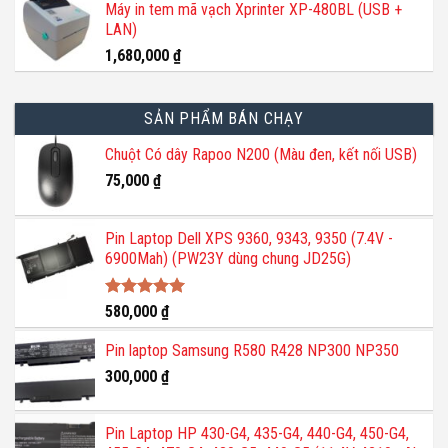
Máy in tem mã vạch Xprinter XP-480BL (USB +
LAN)
1,680,000
₫
SẢN PHẨM BÁN CHẠY
Chuột Có dây Rapoo N200 (Màu đen, kết nối USB)
75,000
₫
Pin Laptop Dell XPS 9360, 9343, 9350 (7.4V -
6900Mah) (PW23Y dùng chung JD25G)
Được xếp
580,000
₫
hạng
5.00
5 sao
Pin laptop Samsung R580 R428 NP300 NP350
300,000
₫
Pin Laptop HP 430-G4, 435-G4, 440-G4, 450-G4,