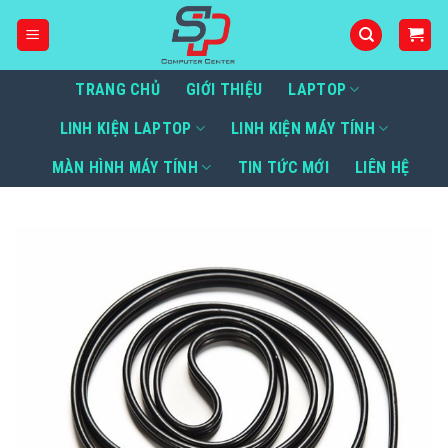
Bỏ
qua
nội
dung
TRANG CHỦ
GIỚI THIỆU
LAPTOP
LINH KIỆN LAPTOP
LINH KIỆN MÁY TÍNH
MÀN HÌNH MÁY TÍNH
TIN TỨC MỚI
LIÊN HỆ