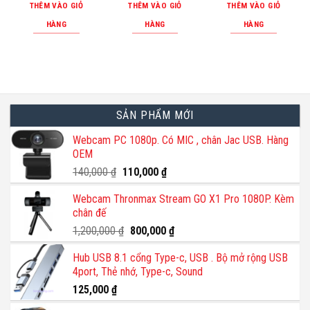
THÊM VÀO GIỎ
THÊM VÀO GIỎ
THÊM VÀO GIỎ
HÀNG
HÀNG
HÀNG
SẢN PHẨM MỚI
Webcam PC 1080p. Có MIC , chân Jac USB. Hàng
OEM
Giá
Giá
140,000
₫
110,000
₫
gốc
hiện
Webcam Thronmax Stream GO X1 Pro 1080P. Kèm
là:
tại
chân đế
140,000 ₫.
là:
110,000 ₫.
Giá
Giá
1,200,000
₫
800,000
₫
gốc
hiện
Hub USB 8.1 cổng Type-c, USB . Bộ mở rộng USB
là:
tại
4port, Thẻ nhớ, Type-c, Sound
1,200,000 ₫.
là:
800,000 ₫.
125,000
₫