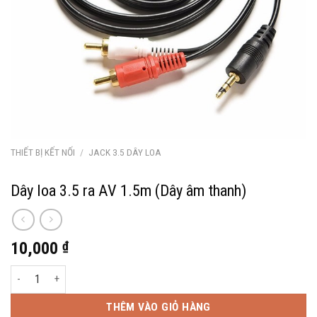
THIẾT BỊ KẾT NỐI
/
JACK 3.5 DÂY LOA
Dây loa 3.5 ra AV 1.5m (Dây âm thanh)
10,000
₫
Dây loa 3.5 ra AV 1.5m (Dây âm thanh) số lượng
THÊM VÀO GIỎ HÀNG