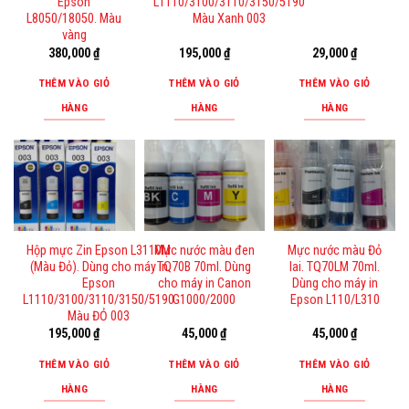
Epson
L1110/3100/3110/3150/5190
L8050/18050. Màu
Màu Xanh 003
vàng
380,000
₫
195,000
₫
29,000
₫
THÊM VÀO GIỎ
THÊM VÀO GIỎ
THÊM VÀO GIỎ
HÀNG
HÀNG
HÀNG
Hộp mực Zin Epson L3110M
Mực nước màu đen
Mực nước màu Đỏ
(Màu Đỏ). Dùng cho máy in
TQ70B 70ml. Dùng
lai. TQ70LM 70ml.
Epson
cho máy in Canon
Dùng cho máy in
L1110/3100/3110/3150/5190
G1000/2000
Epson L110/L310
Màu ĐỎ 003
195,000
₫
45,000
₫
45,000
₫
THÊM VÀO GIỎ
THÊM VÀO GIỎ
THÊM VÀO GIỎ
HÀNG
HÀNG
HÀNG