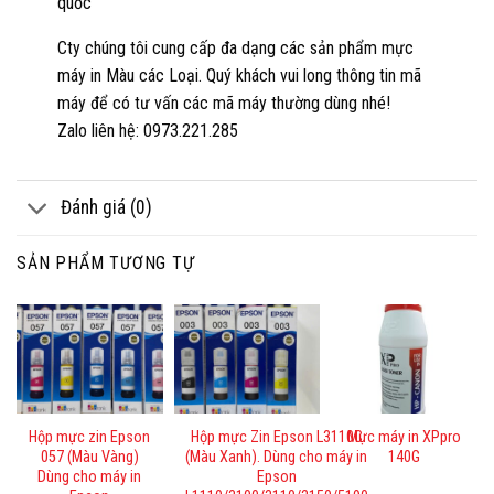
quốc
Cty chúng tôi cung cấp đa dạng các sản phẩm mực
máy in Màu các Loại. Quý khách vui long thông tin mã
máy để có tư vấn các mã máy thường dùng nhé!
Zalo liên hệ: 0973.221.285
Đánh giá (0)
SẢN PHẨM TƯƠNG TỰ
Hộp mực zin Epson
Hộp mực Zin Epson L3110C
Mực máy in XPpro
057 (Màu Vàng)
(Màu Xanh). Dùng cho máy in
140G
Dùng cho máy in
Epson