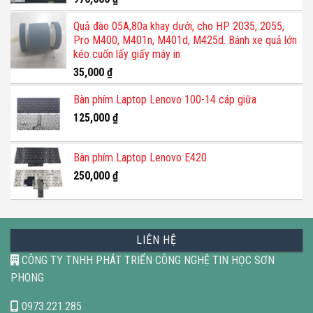
Quả đào 05A,80a khay dưới, cho HP 2035, 2055,
Pro M400, M401n, M401d, M425d. Bánh xe quả lớn
kéo cuốn lấy giấy máy in
35,000
₫
Bàn phím Laptop Lenovo 100-14 cáp giữa
125,000
₫
Bàn phím Laptop Lenovo E420
250,000
₫
LIÊN HỆ
CÔNG TY TNHH PHÁT TRIỂN CÔNG NGHỆ TIN HỌC SƠN
PHONG
0973.221.285