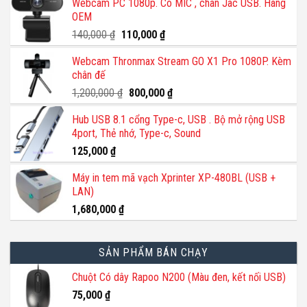
Webcam PC 1080p. Có MIC , chân Jac USB. Hàng
OEM
Giá
Giá
140,000
₫
110,000
₫
gốc
hiện
Webcam Thronmax Stream GO X1 Pro 1080P. Kèm
là:
tại
chân đế
140,000 ₫.
là:
110,000 ₫.
Giá
Giá
1,200,000
₫
800,000
₫
gốc
hiện
Hub USB 8.1 cổng Type-c, USB . Bộ mở rộng USB
là:
tại
4port, Thẻ nhớ, Type-c, Sound
1,200,000 ₫.
là:
800,000 ₫.
125,000
₫
Máy in tem mã vạch Xprinter XP-480BL (USB +
LAN)
1,680,000
₫
SẢN PHẨM BÁN CHẠY
Chuột Có dây Rapoo N200 (Màu đen, kết nối USB)
75,000
₫