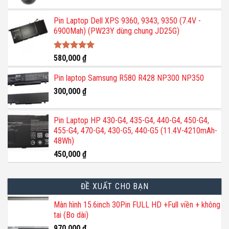
Pin Laptop Dell XPS 9360, 9343, 9350 (7.4V -
6900Mah) (PW23Y dùng chung JD25G)
Được xếp
580,000
₫
hạng
5.00
5 sao
Pin laptop Samsung R580 R428 NP300 NP350
300,000
₫
Pin Laptop HP 430-G4, 435-G4, 440-G4, 450-G4,
455-G4, 470-G4, 430-G5, 440-G5 (11.4V-4210mAh-
48Wh)
450,000
₫
ĐỀ XUẤT CHO BẠN
Màn hình 15.6inch 30Pin FULL HD +Full viền + không
tai (Bo dài)
970,000
₫