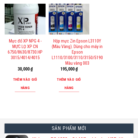
Mực đổ XP NPG 4 -
Hộp mực Zin Epson L3110Y
MỰC LỌ XP CN
(Màu Vàng). Dùng cho máy in
6750/8630/8730.HP
Epson
3015/4014/4015
L1110/3100/3110/3150/5190
Màu vàng 003
30,000
₫
195,000
₫
THÊM VÀO GIỎ
THÊM VÀO GIỎ
HÀNG
HÀNG
SẢN PHẨM MỚI