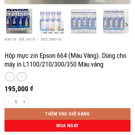
MÁY IN - MÃ VẠCH
/
MỰC MÁY IN
Hộp mực zin Epson 664 (Màu Vàng). Dùng cho
máy in L1100/210/300/350 Màu vàng
195,000
₫
Hộp mực zin Epson 664 (Màu Vàng). Dùng cho máy in L1100/210/300/35
THÊM VÀO GIỎ HÀNG
MUA NGAY