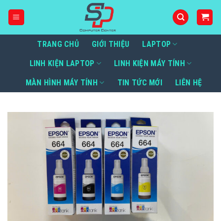
Bỏ
qua
nội
dung
TRANG CHỦ
GIỚI THIỆU
LAPTOP
LINH KIỆN LAPTOP
LINH KIỆN MÁY TÍNH
MÀN HÌNH MÁY TÍNH
TIN TỨC MỚI
LIÊN HỆ