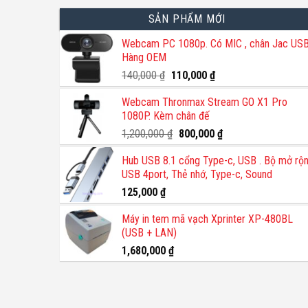
SẢN PHẨM MỚI
Webcam PC 1080p. Có MIC , chân Jac USB
Hàng OEM
Giá
Giá
140,000
₫
110,000
₫
gốc
hiện
Webcam Thronmax Stream GO X1 Pro
là:
tại
1080P. Kèm chân đế
140,000 ₫.
là:
110,000 ₫.
Giá
Giá
1,200,000
₫
800,000
₫
gốc
hiện
Hub USB 8.1 cổng Type-c, USB . Bộ mở rộ
là:
tại
USB 4port, Thẻ nhớ, Type-c, Sound
1,200,000 ₫.
là:
800,000 ₫.
125,000
₫
Máy in tem mã vạch Xprinter XP-480BL
(USB + LAN)
1,680,000
₫