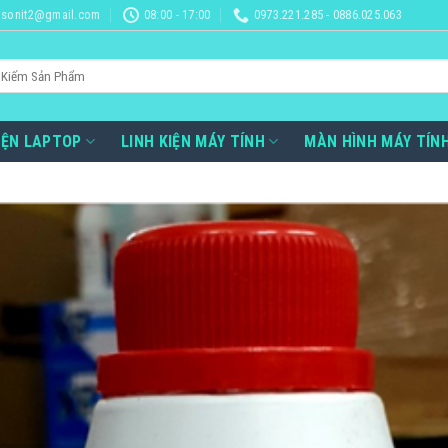
sonit2@gmail.com
08:00 - 17:00
0973.221.285 - 0886.025.063
IỆN LAPTOP
LINH KIỆN MÁY TÍNH
MÀN HÌNH MÁY TÍN