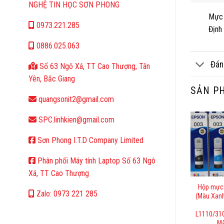
NGHỆ TIN HỌC SƠN PHONG
Mực 
0973.221.285
Định
0886.025.063
Đán
Số 63 Ngô Xá, TT Cao Thượng, Tân
Yên, Bắc Giang
SẢN P
quangsonit2@gmail.com
SPC.linhkien@gmail.com
Sơn Phong I.T.D Company Limited
Phân phối Máy tính Laptop Số 63 Ngô
Xá, TT Cao Thượng
Hộp mực 
Zalo: 0973 221 285
(Màu Xanh
L1110/31
Mà