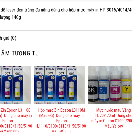
đổ laser đen trắng đa năng dùng cho hộp mực máy in HP 3015/401
 lượng 140g
h giá (0)
HẨM TƯƠNG TỰ
Zin Epson L3110C
Hộp mực Zin Epson L3110M
Mực nước màu Vàng
). Dùng cho máy in
(Màu Đỏ). Dùng cho máy in
TQ70Y 70ml. Dùng ch
Epson
Epson
máy in Canon G1000/20
00/3110/3150/5190
L1110/3100/3110/3150/5190
Màu Yelow
u Xanh 003
Màu ĐỎ 003