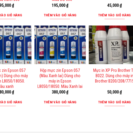
95,000
₫
195,000
₫
45,000
₫
VÀO GIỎ HÀNG
THÊM VÀO GIỎ HÀNG
THÊM VÀO GIỎ HÀNG
 zin Epson 057
Hộp mực zin Epson 057
Mực in XP Pro Brother 
h) Dùng cho máy
(Màu Xanh lai) Dùng cho
B022. Dùng cho máy i
n L8050/18050.
máy in Epson
Brother B200/208/771
àu xanh
L8050/18050. Màu Xanh lai
80,000
₫
380,000
₫
50,000
₫
VÀO GIỎ HÀNG
THÊM VÀO GIỎ HÀNG
THÊM VÀO GIỎ HÀNG