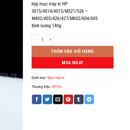
hộp mực máy in HP
3015/4014/4015/M521/526 –
M402/403/426/427/M602/604/605
Định lượng 140g
Mực đổ XP NPG 4 -MỰC LỌ XP CN 6750/8630/8730.HP 301
THÊM VÀO GIỎ HÀNG
MUA NGAY
Danh mục:
Mực máy in
Thương hiệu:
XP Pro