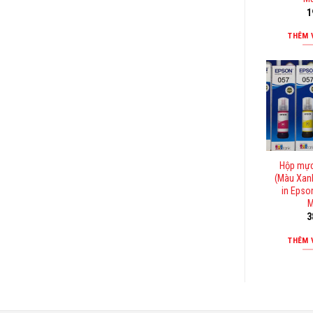
1
THÊM 
Hộp mực
(Màu Xan
in Epso
M
3
THÊM 