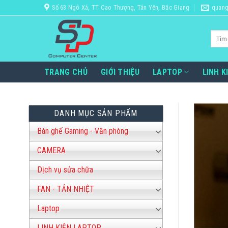
Bỏ
Số 63 Ngô Xá, TT Cao Thượng, Tân Yên, Bắc Giang
quang
qua
nội
Tìm
dung
kiếm:
TRANG CHỦ
GIỚI THIỆU
LAPTOP
LINH K
DANH MỤC SẢN PHẨM
Bàn ghế Gaming - Văn phòng
CAMERA
Dịch vụ sửa chữa
FAN - TẢN NHIỆT
Laptop
LINH KIỆN LAPTOP