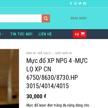
ĐĂNG NHẬP
H
TIN TỨC MỚI
LIÊN HỆ
0
₫
MÁY IN - MÃ VẠCH
/
MỰC MÁY IN
Mực đổ XP NPG 4 -MỰC
LỌ XP CN
6750/8630/8730.HP
3015/4014/4015
30,000
₫
Mực đổ laser đen trắng đa năng dùng cho