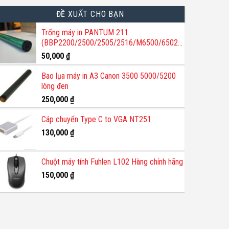
ĐỀ XUẤT CHO BẠN
Trống máy in PANTUM 211
(BBP2200/2500/2505/2516/M6500/6502/6550/6600)
50,000
₫
Bao lụa máy in A3 Canon 3500 5000/5200
lòng đen
250,000
₫
Cáp chuyển Type C to VGA NT251
130,000
₫
Chuột máy tính Fuhlen L102 Hàng chính hãng
150,000
₫