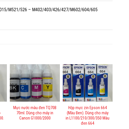
4/4015/M521/526 – M402/403/426/427/M602/604/605
Mực nước màu đen TQ70B
Hộp mực zin Epson 664
o
70ml. Dùng cho máy in
(Màu Đen). Dùng cho máy
00.
Canon G1000/2000
in L1100/210/300/350 Màu
đen 664