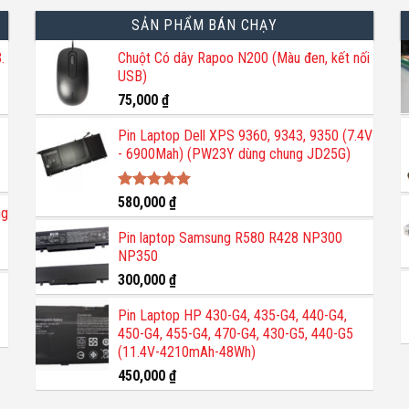
SẢN PHẨM BÁN CHẠY
.
Chuột Có dây Rapoo N200 (Màu đen, kết nối
USB)
75,000
₫
Pin Laptop Dell XPS 9360, 9343, 9350 (7.4V
- 6900Mah) (PW23Y dùng chung JD25G)
Được xếp
580,000
₫
ng
hạng
5.00
5 sao
Pin laptop Samsung R580 R428 NP300
NP350
300,000
₫
Pin Laptop HP 430-G4, 435-G4, 440-G4,
450-G4, 455-G4, 470-G4, 430-G5, 440-G5
(11.4V-4210mAh-48Wh)
450,000
₫