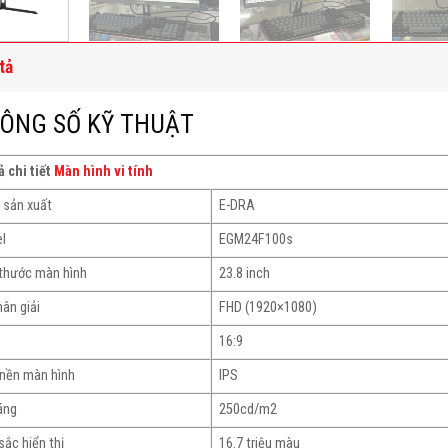
tả
ÔNG SỐ KỸ THUẬT
 chi tiết
Màn hình vi tính
 sản xuất
E-DRA
l
EGM24F100s
 thước màn hình
23.8 inch
hân giải
FHD (1920×1080)
16:9
nền màn hình
IPS
áng
250cd/m2
sắc hiển thị
16.7 triệu màu