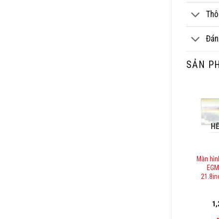
Thô
Đán
SẢN P
H
Màn hìn
EGM
21.8i
1,