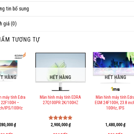
ng tin bổ sung
h giá (0)
HẨM TƯƠNG TỰ
ẾT HÀNG
HẾT HÀNG
HẾT HÀNG
h máy tính Edra
Màn hình máy tính EDRA
Màn hình máy tính Edr
 22F100H –
27Q100PR 2K/100HZ
EGM 24F100H, 23.8 inc
nch/IPS/100Hz
100Hz, IPS
280,000
₫
Được xếp
2,900,000
₫
1,480,000
₫
hạng
5.00