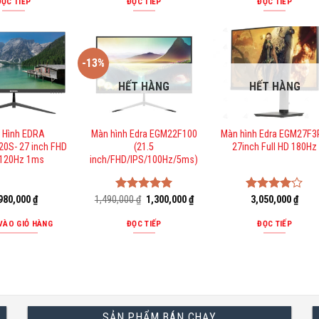
5 sao
ĐỌC TIẾP
ĐỌC TIẾP
ĐỌC TIẾP
-13%
HẾT HÀNG
HẾT HÀNG
 Hình EDRA
Màn hình Edra EGM22F100
Màn hình Edra EGM27F
0S- 27 inch FHD
(21.5
27inch Full HD 180Hz
 120Hz 1ms
inch/FHD/IPS/100Hz/5ms)
Giá
Giá
980,000
₫
1,490,000
Được xếp
₫
1,300,000
₫
Được
3,050,000
₫
gốc
hiện
hạng
5.00
xếp hạng
là:
tại
5 sao
4.00
5
VÀO GIỎ HÀNG
ĐỌC TIẾP
ĐỌC TIẾP
1,490,000 ₫.
là:
sao
1,300,000 ₫.
SẢN PHẨM BÁN CHẠY