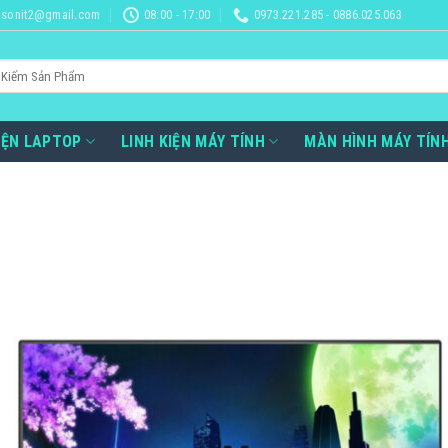
sonit2@gmail.com
08:00 - 17:00
0973.221.285 - 0886.025.063
IỆN LAPTOP
LINH KIỆN MÁY TÍNH
MÀN HÌNH MÁY TÍN