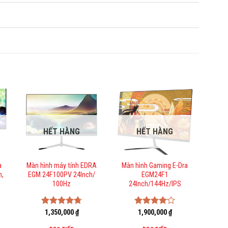
HẾT HÀNG
HẾT HÀNG
a
Màn hình máy tính EDRA
Màn hình Gaming E-Dra
h,
EGM 24F100PV 24Inch/
EGM24F1
100Hz
24Inch/144Hz/IPS
Được xếp
1,350,000
₫
Được
1,900,000
₫
hạng
4.75
xếp hạng