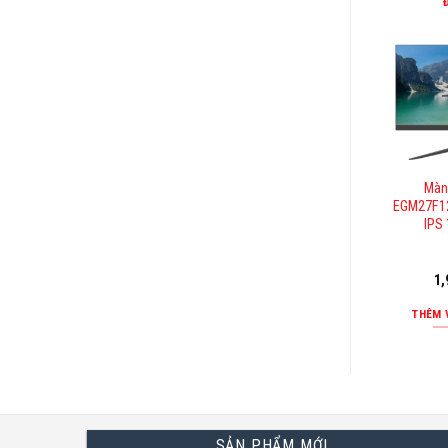
Màn
EGM27F12
IPS
1,
THÊM 
SẢN PHẨM MỚI