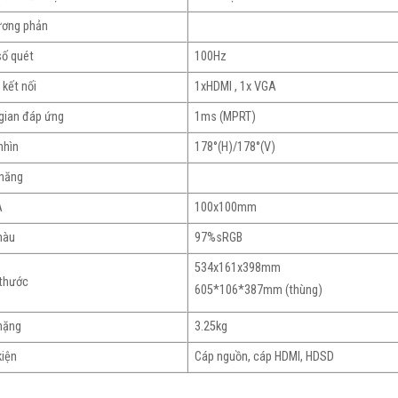
ương phản
số quét
100Hz
 kết nối
1xHDMI , 1x VGA
 gian đáp ứng
1ms (MPRT)
nhìn
178°(H)/178°(V)
 năng
A
100x100mm
màu
97%sRGB
534x161x398mm
 thước
605*106*387mm (thùng)
nặng
3.25kg
kiện
Cáp nguồn, cáp HDMI, HDSD