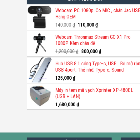
Webcam PC 1080p. Có MIC , chân Jac USB
Hàng OEM
Giá
Giá
140,000
₫
110,000
₫
gốc
hiện
Webcam Thronmax Stream GO X1 Pro
là:
tại
1080P. Kèm chân đế
140,000 ₫.
là:
110,000 ₫.
Giá
Giá
1,200,000
₫
800,000
₫
gốc
hiện
Hub USB 8.1 cổng Type-c, USB . Bộ mở rộ
là:
tại
USB 4port, Thẻ nhớ, Type-c, Sound
1,200,000 ₫.
là:
800,000 ₫.
125,000
₫
Máy in tem mã vạch Xprinter XP-480BL
(USB + LAN)
1,680,000
₫