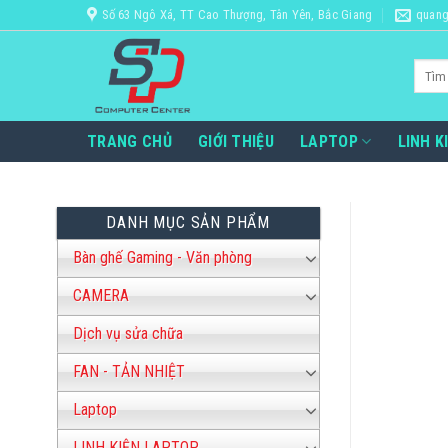
Bỏ
Số 63 Ngô Xá, TT Cao Thượng, Tân Yên, Bắc Giang
quang
qua
nội
Tìm
dung
kiếm:
TRANG CHỦ
GIỚI THIỆU
LAPTOP
LINH K
DANH MỤC SẢN PHẨM
Bàn ghế Gaming - Văn phòng
CAMERA
Dịch vụ sửa chữa
FAN - TẢN NHIỆT
Laptop
LINH KIỆN LAPTOP