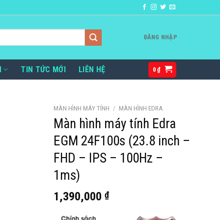
ĐĂNG NHẬP
H
TIN TỨC MỚI
LIÊN HỆ
0
₫
MÀN HÌNH MÁY TÍNH
/
MÀN HÌNH EDRA
Màn hình máy tính Edra
EGM 24F100s (23.8 inch –
FHD – IPS – 100Hz –
1ms)
1,390,000
₫