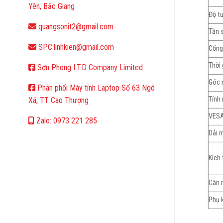
Yên, Bắc Giang
Độ t
quangsonit2@gmail.com
Tần 
SPC.linhkien@gmail.com
Cổng
Thời
Sơn Phong I.T.D Company Limited
Góc 
Phân phối Máy tính Laptop Số 63 Ngô
Tính
Xá, TT Cao Thượng
VES
Zalo: 0973 221 285
Dải 
Kích
Cân 
Phụ 