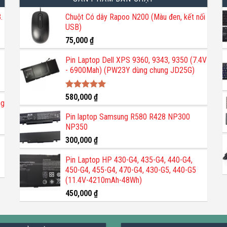
.
Chuột Có dây Rapoo N200 (Màu đen, kết nối
USB)
75,000
₫
Pin Laptop Dell XPS 9360, 9343, 9350 (7.4V
- 6900Mah) (PW23Y dùng chung JD25G)
Được xếp
580,000
₫
ng
hạng
5.00
5 sao
Pin laptop Samsung R580 R428 NP300
NP350
300,000
₫
Pin Laptop HP 430-G4, 435-G4, 440-G4,
450-G4, 455-G4, 470-G4, 430-G5, 440-G5
(11.4V-4210mAh-48Wh)
450,000
₫