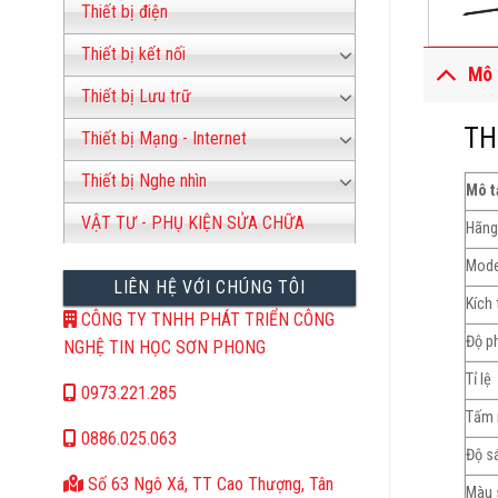
Thiết bị điện
Thiết bị kết nối
Mô 
Thiết bị Lưu trữ
TH
Thiết bị Mạng - Internet
Thiết bị Nghe nhìn
Mô tả
VẬT TƯ - PHỤ KIỆN SỬA CHỮA
Hãng
Mode
LIÊN HỆ VỚI CHÚNG TÔI
Kích
CÔNG TY TNHH PHÁT TRIỂN CÔNG
Độ p
NGHỆ TIN HỌC SƠN PHONG
Tỉ lệ
0973.221.285
Tấm 
0886.025.063
Độ s
Số 63 Ngô Xá, TT Cao Thượng, Tân
Màu 