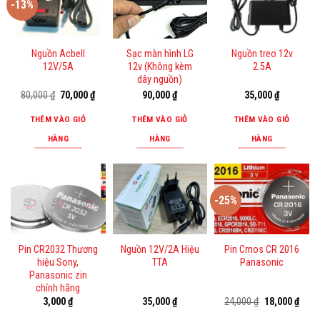
-13%
Nguồn Acbell
Sạc màn hình LG
Nguồn treo 12v
12V/5A
12v (Không kèm
2.5A
dây nguồn)
Giá
Giá
80,000
₫
70,000
₫
90,000
₫
35,000
₫
gốc
hiện
là:
tại
THÊM VÀO GIỎ
THÊM VÀO GIỎ
THÊM VÀO GIỎ
80,000 ₫.
là:
70,000 ₫.
HÀNG
HÀNG
HÀNG
-25%
Pin CR2032 Thương
Nguồn 12V/2A Hiệu
Pin Cmos CR 2016
hiệu Sony,
TTA
Panasonic
Panasonic zin
chính hãng
Giá
Giá
3,000
₫
35,000
₫
24,000
₫
18,000
₫
gốc
hiện