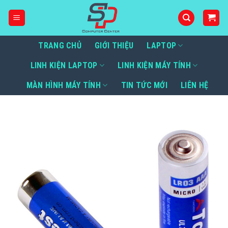
Bỏ
qua
nội
dung
TRANG CHỦ
GIỚI THIỆU
LAPTOP
LINH KIỆN LAPTOP
LINH KIỆN MÁY TÍNH
MÀN HÌNH MÁY TÍNH
TIN TỨC MỚI
LIÊN HỆ