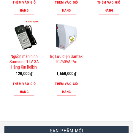
là:
tại
THÊM VÀO GIỎ
THÊM VÀO GIỎ
THÊM VÀO GIỎ
24,000 ₫.
là:
18,00
HÀNG
HÀNG
HÀNG
Nguồn màn hình
Bộ Lưu điện Santak
Samsung 14V-3A
TG750VA Pro
Hàng Xịn Belkin
120,000
₫
1,650,000
₫
THÊM VÀO GIỎ
THÊM VÀO GIỎ
HÀNG
HÀNG
SẢN PHẨM MỚI