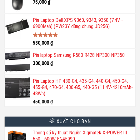
75,000
₫
Pin Laptop Dell XPS 9360, 9343, 9350 (7.4V -
6900Mah) (PW23Y dùng chung JD25G)
Được xếp
580,000
₫
hạng
5.00
5 sao
Pin laptop Samsung R580 R428 NP300 NP350
300,000
₫
Pin Laptop HP 430-G4, 435-G4, 440-G4, 450-G4,
455-G4, 470-G4, 430-G5, 440-G5 (11.4V-4210mAh-
48Wh)
450,000
₫
ĐỀ XUẤT CHO BẠN
Thông số kỹ thuật Nguồn Xigmatek X-POWER III
650 - 600W EN45990