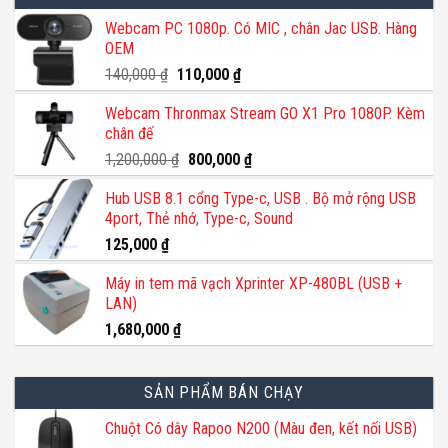
Webcam PC 1080p. Có MIC , chân Jac USB. Hàng
OEM
Giá
Giá
140,000
₫
110,000
₫
gốc
hiện
Webcam Thronmax Stream GO X1 Pro 1080P. Kèm
là:
tại
chân đế
140,000 ₫.
là:
110,000 ₫.
Giá
Giá
1,200,000
₫
800,000
₫
gốc
hiện
Hub USB 8.1 cổng Type-c, USB . Bộ mở rộng USB
là:
tại
4port, Thẻ nhớ, Type-c, Sound
1,200,000 ₫.
là:
800,000 ₫.
125,000
₫
Máy in tem mã vạch Xprinter XP-480BL (USB +
LAN)
1,680,000
₫
SẢN PHẨM BÁN CHẠY
Chuột Có dây Rapoo N200 (Màu đen, kết nối USB)