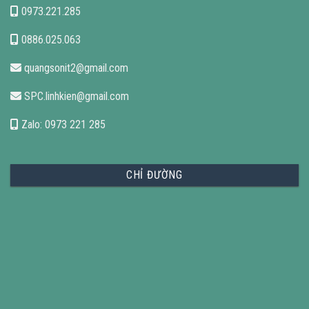
0973.221.285
0886.025.063
quangsonit2@gmail.com
SPC.linhkien@gmail.com
Zalo: 0973 221 285
CHỈ ĐƯỜNG