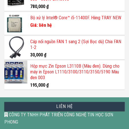
780,000
₫
Bộ xử lý Intel® Core™ i5-11400F. Hàng TRAY NEW
Giá: liên hệ
Cáp nối nguồn FAN 1 sang 2 (Sợi Bọc dù) Chia FAN
1-2
30,000
₫
Hộp mực Zin Epson L3110B (Màu đen). Dùng cho
máy in Epson L1110/3100/3110/3150/5190 Màu
đen 003
195,000
₫
LIÊN HỆ
CÔNG TY TNHH PHÁT TRIỂN CÔNG NGHỆ TIN HỌC SƠN
PHONG