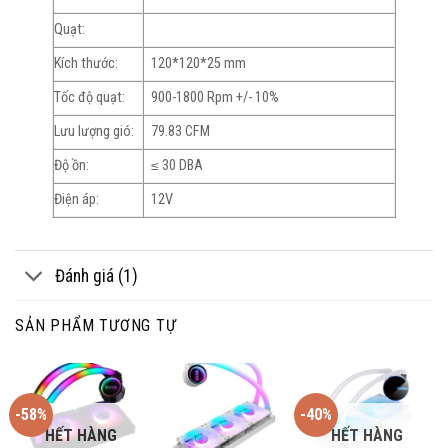
Quạt:
Kích thước:
120*120*25 mm
Tốc độ quạt:
900-1800 Rpm +/- 10%
Lưu lượng gió:
79.83 CFM
Độ ồn:
≤ 30 DBA
Điện áp:
12V
Đánh giá (1)
SẢN PHẨM TƯƠNG TỰ
-58%
-40%
HẾT HÀNG
HẾT HÀNG