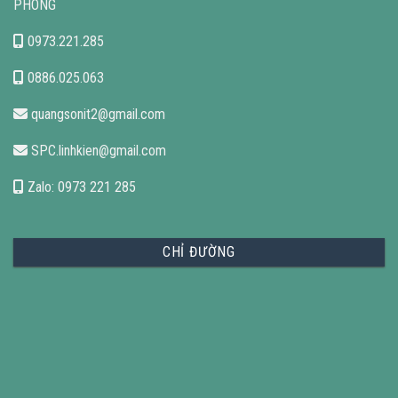
PHONG
0973.221.285
0886.025.063
quangsonit2@gmail.com
SPC.linhkien@gmail.com
Zalo: 0973 221 285
CHỈ ĐƯỜNG