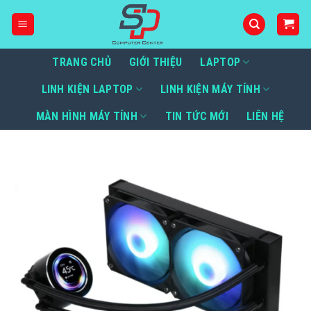
Bỏ
qua
nội
dung
TRANG CHỦ
GIỚI THIỆU
LAPTOP
LINH KIỆN LAPTOP
LINH KIỆN MÁY TÍNH
MÀN HÌNH MÁY TÍNH
TIN TỨC MỚI
LIÊN HỆ