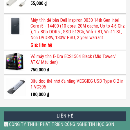
55,000
₫
Máy tính để bàn Dell Inspiron 3030 14th Gen Intel
Core i5 - 14400 (10 core, 20M cache, Up to 4.6 Ghz
), 1 x 8Gb DDR5 , SSD 512Gb, Wifi + BT, Win11 SL,
Non DVDRW, 180W PSU, 2 year warrant
Giá: liên hệ
Vỏ máy tính E-Dra ECS1504 Black (Mid Tower/
ATX/ Màu đen)
750,000
₫
Đầu đọc thẻ nhớ đa năng VEGGIEG USB Type C 2 in
1 VC305
180,000
₫
LIÊN HỆ
CÔNG TY TNHH PHÁT TRIỂN CÔNG NGHỆ TIN HỌC SƠN