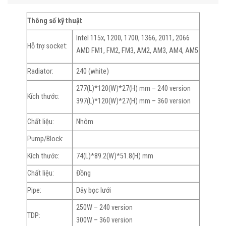
Thông số kỹ thuật
Intel 115x, 1200, 1700, 1366, 2011, 2066
Hỗ trợ socket:
AMD FM1, FM2, FM3, AM2, AM3, AM4, AM5
Radiator:
240 (white)
277(L)*120(W)*27(H) mm – 240 version
Kích thước:
397(L)*120(W)*27(H) mm – 360 version
Chất liệu:
Nhôm
Pump/Block:
Kích thước:
74(L)*89.2(W)*51.8(H) mm
Chất liệu:
Đồng
Pipe:
Dây bọc lưới
250W – 240 version
TDP:
300W – 360 version