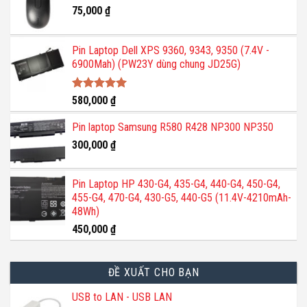
75,000
₫
Pin Laptop Dell XPS 9360, 9343, 9350 (7.4V -
6900Mah) (PW23Y dùng chung JD25G)
Được xếp
580,000
₫
hạng
5.00
5 sao
Pin laptop Samsung R580 R428 NP300 NP350
300,000
₫
Pin Laptop HP 430-G4, 435-G4, 440-G4, 450-G4,
455-G4, 470-G4, 430-G5, 440-G5 (11.4V-4210mAh-
48Wh)
450,000
₫
ĐỀ XUẤT CHO BẠN
USB to LAN - USB LAN