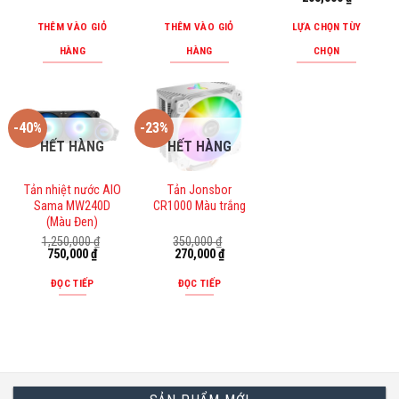
là:
tại
5 sao
105,000 ₫.
là:
THÊM VÀO GIỎ
THÊM VÀO GIỎ
LỰA CHỌN TÙY
90,000 ₫.
HÀNG
HÀNG
CHỌN
Sản
phẩm
này
-40%
-23%
có
HẾT HÀNG
HẾT HÀNG
nhiều
biến
Tản nhiệt nước AIO
Tản Jonsbor
thể.
Sama MW240D
CR1000 Màu trắng
Các
(Màu Đen)
tùy
1,250,000
₫
350,000
₫
Giá
Giá
Giá
Giá
750,000
₫
270,000
₫
chọn
gốc
hiện
gốc
hiện
là:
tại
là:
tại
có
ĐỌC TIẾP
ĐỌC TIẾP
1,250,000 ₫.
là:
350,000 ₫.
là:
thể
750,000 ₫.
270,000 ₫.
được
chọn
trên
trang