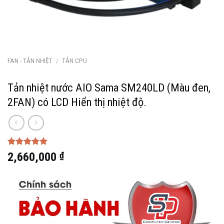
FAN - TẢN NHIỆT
/
TẢN CPU
Tản nhiệt nước AIO Sama SM240LD (Màu đen,
2FAN) có LCD Hiển thị nhiệt độ.
5.00
1
trên 5
2,660,000
₫
dựa trên
đánh giá