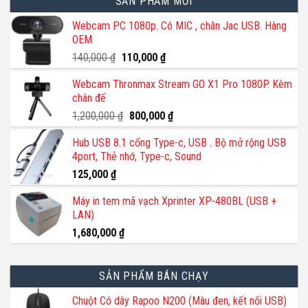
SẢN PHẨM MỚI
sản
phẩm
Webcam PC 1080p. Có MIC , chân Jac USB. Hàng
OEM
Giá
Giá
140,000
₫
110,000
₫
gốc
hiện
Webcam Thronmax Stream GO X1 Pro 1080P. Kèm
là:
tại
chân đế
140,000 ₫.
là:
110,000 ₫.
Giá
Giá
1,200,000
₫
800,000
₫
gốc
hiện
Hub USB 8.1 cổng Type-c, USB . Bộ mở rộng USB
là:
tại
4port, Thẻ nhớ, Type-c, Sound
1,200,000 ₫.
là:
800,000 ₫.
125,000
₫
Máy in tem mã vạch Xprinter XP-480BL (USB +
LAN)
1,680,000
₫
SẢN PHẨM BÁN CHẠY
Chuột Có dây Rapoo N200 (Màu đen, kết nối USB)