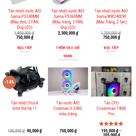
Tản nhiệt nước AIO
Tản nhiệt nước AIO
Tản nhiệt nước AIO
Sama PS240MM
Sama PS360MM
Sama MW240DW
(Màu đen, 2 FAN,
(Màu trắng, 3 FAN,
(Màu Trắng, 2 fan)
Ống LED)
ống LED)
1,800,000
₫
2,300,000
₫
1,250,000
₫
Giá
Giá
Giá
Giá
750,000
₫
750,000
₫
gốc
hiện
gốc
hiện
là:
tại
là:
tại
ĐỌC TIẾP
THÊM VÀO GIỎ
ĐỌC TIẾP
1,800,000 ₫.
là:
1,250,000 ₫.
là:
750,000 ₫.
750,000 ₫
HÀNG
-14%
Tản nhiệt Stock
Tản nước AIO
Tản CPU
Intel thế hệ 11
Coleman V-240G
Coolerman T400I
màu trắng
Pro
Giá
Giá
105,000
₫
90,000
₫
750,000
₫
Được xếp
195,000
₫
–
gốc
hiện
205,000
₫
hạng
5.00