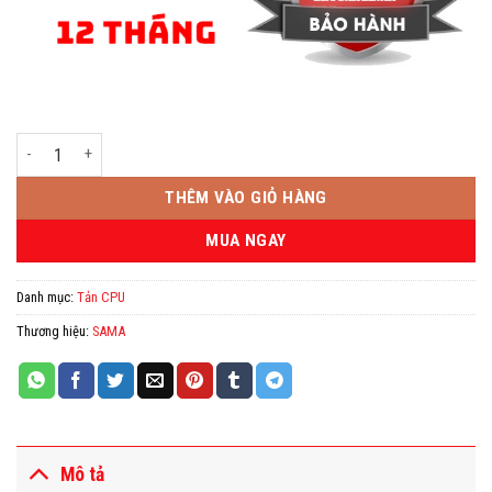
Tản nhiệt nước AIO Sama SM240LD (Màu đen, 2FAN) có LCD Hiển thị nhi
THÊM VÀO GIỎ HÀNG
MUA NGAY
Danh mục:
Tản CPU
Thương hiệu:
SAMA
Mô tả