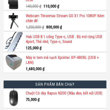
Giá
Giá
140,000
₫
110,000
₫
gốc
hiện
Webcam Thronmax Stream GO X1 Pro 1080P. Kèm
là:
tại
chân đế
140,000 ₫.
là:
110,000 ₫.
Giá
Giá
1,200,000
₫
800,000
₫
gốc
hiện
Hub USB 8.1 cổng Type-c, USB . Bộ mở rộng USB
là:
tại
4port, Thẻ nhớ, Type-c, Sound
1,200,000 ₫.
là:
800,000 ₫.
125,000
₫
Máy in tem mã vạch Xprinter XP-480BL (USB +
LAN)
1,680,000
₫
SẢN PHẨM BÁN CHẠY
Chuột Có dây Rapoo N200 (Màu đen, kết nối USB)
75,000
₫