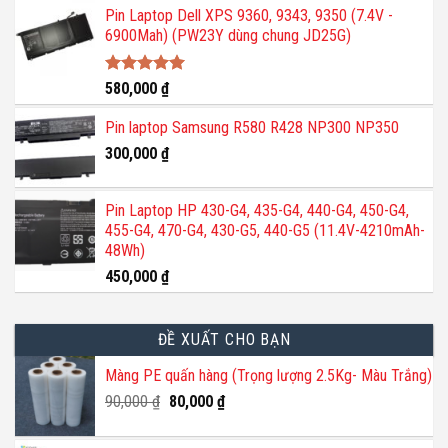
Pin Laptop Dell XPS 9360, 9343, 9350 (7.4V -
6900Mah) (PW23Y dùng chung JD25G)
Được xếp
580,000
₫
hạng
5.00
5 sao
Pin laptop Samsung R580 R428 NP300 NP350
300,000
₫
Pin Laptop HP 430-G4, 435-G4, 440-G4, 450-G4,
455-G4, 470-G4, 430-G5, 440-G5 (11.4V-4210mAh-
48Wh)
450,000
₫
ĐỀ XUẤT CHO BẠN
Màng PE quấn hàng (Trọng lượng 2.5Kg- Màu Trắng)
Giá
Giá
90,000
₫
80,000
₫
gốc
hiện
là:
tại