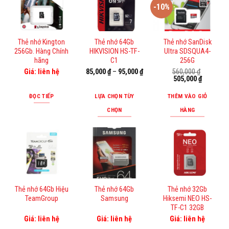
-10%
Thẻ nhớ Kington
Thẻ nhớ 64Gb
Thẻ nhớ SanDisk
256Gb. Hàng Chính
HIKVISION HS-TF-
Ultra SDSQUA4-
hãng
C1
256G
Giá: liên hệ
85,000
₫
–
95,000
₫
560,000
₫
Giá
Giá
505,000
₫
gốc
hiện
là:
tại
ĐỌC TIẾP
LỰA CHỌN TÙY
THÊM VÀO GIỎ
560,000 ₫.
là:
505,000 ₫
CHỌN
HÀNG
Sản
phẩm
này
có
nhiều
biến
Thẻ nhớ 64Gb Hiệu
Thẻ nhớ 64Gb
Thẻ nhớ 32Gb
thể.
TeamGroup
Samsung
Hiksemi NEO HS-
Các
TF-C1 32GB
tùy
Giá: liên hệ
Giá: liên hệ
Giá: liên hệ
chọn