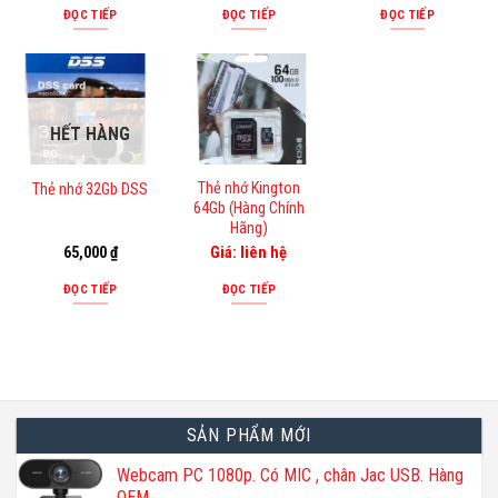
ĐỌC TIẾP
ĐỌC TIẾP
ĐỌC TIẾP
có
thể
được
chọn
trên
HẾT HÀNG
trang
sản
Thẻ nhớ Kington
Thẻ nhớ 32Gb DSS
phẩm
64Gb (Hàng Chính
Hãng)
65,000
₫
Giá: liên hệ
ĐỌC TIẾP
ĐỌC TIẾP
SẢN PHẨM MỚI
Webcam PC 1080p. Có MIC , chân Jac USB. Hàng
OEM