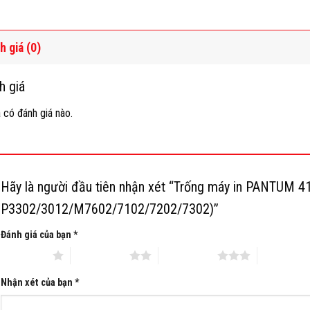
h giá (0)
h giá
 có đánh giá nào.
Hãy là người đầu tiên nhận xét “Trống máy in PANTUM 4
P3302/3012/M7602/7102/7202/7302)”
Đánh giá của bạn
*
 trên 5 sao
2 trên 5 sao
3 trên 5 sao
4 trên 5 s
Nhận xét của bạn
*