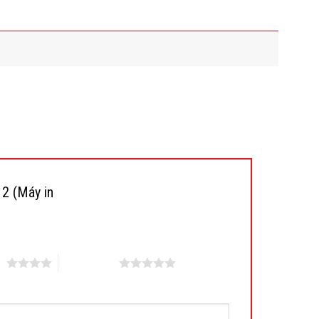
12 (Máy in
ao
5 trên 5 sao