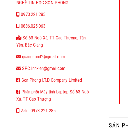
NGHỆ TIN HỌC SƠN PHONG
0973.221.285
0886.025.063
Số 63 Ngô Xá, TT Cao Thượng, Tân
Yên, Bắc Giang
quangsonit2@gmail.com
SPC.linhkien@gmail.com
Sơn Phong I.T.D Company Limited
Phân phối Máy tính Laptop Số 63 Ngô
Xá, TT Cao Thượng
Zalo: 0973 221 285
SẢN P