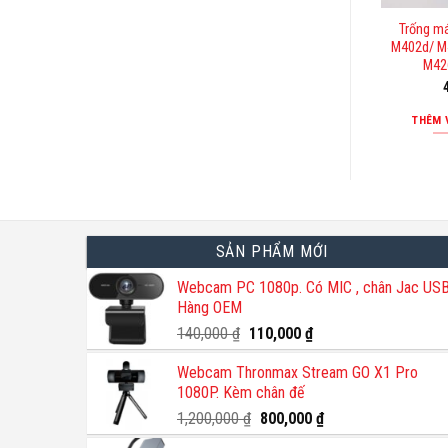
Trống m
M402d/ M
M42
THÊM 
SẢN PHẨM MỚI
Webcam PC 1080p. Có MIC , chân Jac USB
Hàng OEM
Giá
Giá
140,000
₫
110,000
₫
gốc
hiện
Webcam Thronmax Stream GO X1 Pro
là:
tại
1080P. Kèm chân đế
140,000 ₫.
là:
110,000 ₫.
Giá
Giá
1,200,000
₫
800,000
₫
gốc
hiện