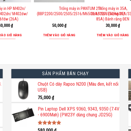
áy in HP M402n/
Trống máy in PANTUM 211
Trống máy in 35A,
402dn/ M402dw/
(BBP2200/2500/2505/2516/M6500/6502/6550/6600)
36A/1505 (Trống 35A/33
6fdw (26A)
85A) Bánh răng ĐEN
40,000
₫
50,000
₫
30,000
₫
VÀO GIỎ HÀNG
THÊM VÀO GIỎ HÀNG
THÊM VÀO GIỎ HÀNG
SẢN PHẨM BÁN CHẠY
.
Chuột Có dây Rapoo N200 (Màu đen, kết nối
USB)
75,000
₫
Pin Laptop Dell XPS 9360, 9343, 9350 (7.4V
- 6900Mah) (PW23Y dùng chung JD25G)
Được xếp
580,000
₫