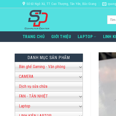
Bỏ
Số 63 Ngô Xá, TT Cao Thượng, Tân Yên, Bắc Giang
quang
qua
nội
Tìm
dung
kiếm:
TRANG CHỦ
GIỚI THIỆU
LAPTOP
LINH K
DANH MỤC SẢN PHẨM
Bàn ghế Gaming - Văn phòng
CAMERA
Dịch vụ sửa chữa
FAN - TẢN NHIỆT
Laptop
LINH KIỆN LAPTOP