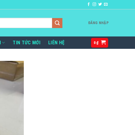
ĐĂNG NHẬP
H
TIN TỨC MỚI
LIÊN HỆ
0
₫