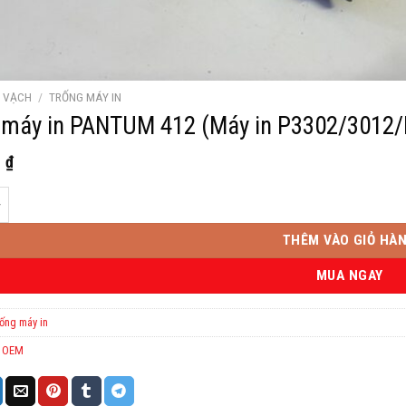
Ã VẠCH
/
TRỐNG MÁY IN
 máy in PANTUM 412 (Máy in P3302/3012
0
₫
in PANTUM 412 (Máy in P3302/3012/M7602/7102/7202/7302) số lượng
THÊM VÀO GIỎ HÀ
MUA NGAY
ống máy in
:
OEM