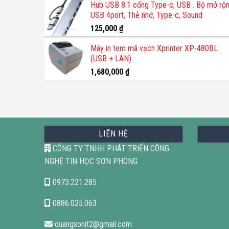
Hub USB 8.1 cổng Type-c, USB . Bộ mở rộ
là:
tại
USB 4port, Thẻ nhớ, Type-c, Sound
1,200,000 ₫.
là:
800,000 ₫.
125,000
₫
Máy in tem mã vạch Xprinter XP-480BL
(USB + LAN)
1,680,000
₫
LIÊN HỆ
CÔNG TY TNHH PHÁT TRIỂN CÔNG
NGHỆ TIN HỌC SƠN PHONG
0973.221.285
0886.025.063
quangsonit2@gmail.com