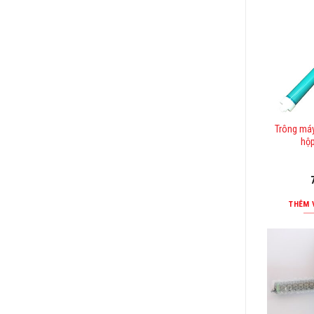
Trông máy
hộ
THÊM 