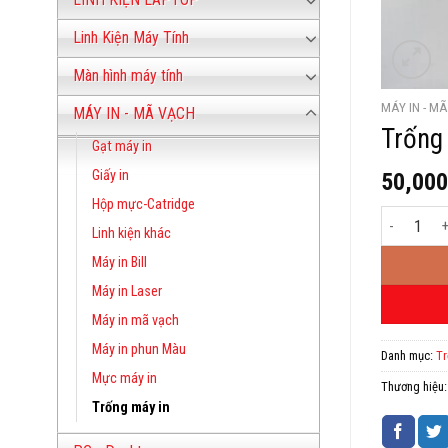
Linh Kiện Máy Tính
Màn hình máy tính
MÁY IN - M
MÁY IN - MÃ VẠCH
Trống
Gạt máy in
Giấy in
50,00
Hộp mực-Catridge
Trống máy 
Linh kiện khác
Máy in Bill
Máy in Laser
Máy in mã vạch
Máy in phun Màu
Danh mục:
Tr
Mực máy in
Thương hiệu
Trống máy in