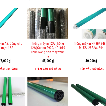
 in A3. Dùng cho
Trống máy in 12A (Trống
Trống máy in HP HP 248
p mực 16A
12A)Canon 2900, HP1010
M15A, 28A/w, 244
Bánh Răng đen mày xanh
lá
75,000
₫
45,000
₫
40,000
₫
VÀO GIỎ HÀNG
THÊM VÀO GIỎ HÀNG
THÊM VÀO GIỎ HÀNG