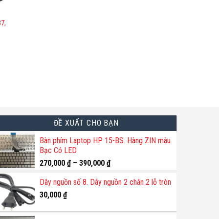
7,
ĐỀ XUẤT CHO BẠN
Bàn phím Laptop HP 15-BS. Hàng ZIN màu
Bạc Có LED
270,000
₫
–
390,000
₫
Dây nguồn số 8. Dây nguồn 2 chân 2 lỗ tròn
30,000
₫