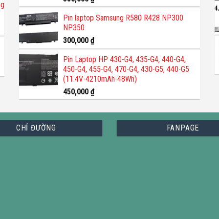
ng
hạng
5.00
5 sao
Pin laptop Samsung R580 R428 NP300
NP350
300,000
₫
Pin Laptop HP 430-G4, 435-G4, 440-G4,
450-G4, 455-G4, 470-G4, 430-G5, 440-G5
(11.4V-4210mAh-48Wh)
450,000
₫
CHỈ ĐƯỜNG
FANPAGE