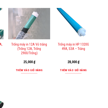
A,
Trống máy in 12A Vỏ trắng
Trống máy in HP 1320G
(Trống 12A, Trống
49A, 53A – Trắng
2900/Trống)
25,000
₫
28,000
₫
THÊM VÀO GIỎ HÀNG
THÊM VÀO GIỎ HÀNG