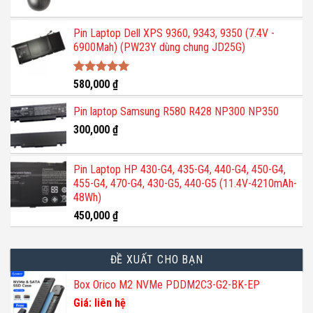
Pin Laptop Dell XPS 9360, 9343, 9350 (7.4V -
6900Mah) (PW23Y dùng chung JD25G)
Được xếp
580,000
₫
hạng
5.00
5 sao
Pin laptop Samsung R580 R428 NP300 NP350
300,000
₫
Pin Laptop HP 430-G4, 435-G4, 440-G4, 450-G4,
455-G4, 470-G4, 430-G5, 440-G5 (11.4V-4210mAh-
48Wh)
450,000
₫
ĐỀ XUẤT CHO BẠN
Box Orico M2 NVMe PDDM2C3-G2-BK-EP
Giá: liên hệ