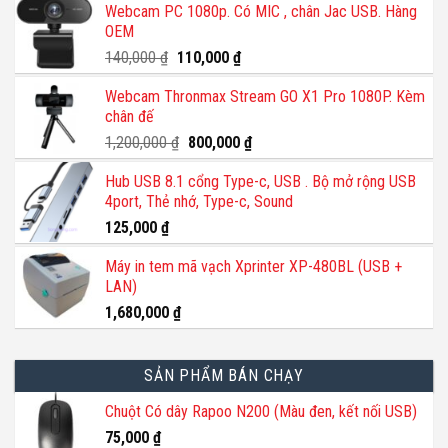
Webcam PC 1080p. Có MIC , chân Jac USB. Hàng
OEM
Giá
Giá
140,000
₫
110,000
₫
gốc
hiện
Webcam Thronmax Stream GO X1 Pro 1080P. Kèm
là:
tại
chân đế
140,000 ₫.
là:
110,000 ₫.
Giá
Giá
1,200,000
₫
800,000
₫
gốc
hiện
Hub USB 8.1 cổng Type-c, USB . Bộ mở rộng USB
là:
tại
4port, Thẻ nhớ, Type-c, Sound
1,200,000 ₫.
là:
800,000 ₫.
125,000
₫
Máy in tem mã vạch Xprinter XP-480BL (USB +
LAN)
1,680,000
₫
SẢN PHẨM BÁN CHẠY
Chuột Có dây Rapoo N200 (Màu đen, kết nối USB)
75,000
₫